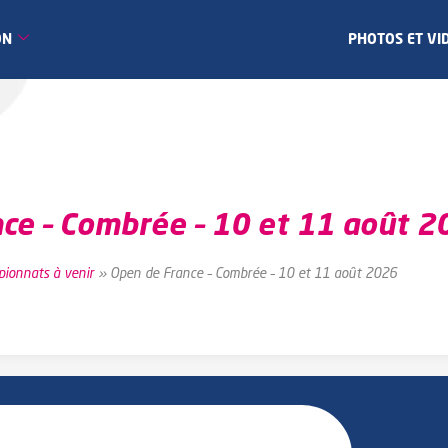
ON
PHOTOS ET VI
ce – Combrée – 10 et 11 août 2
ionnats à venir
»
Open de France – Combrée – 10 et 11 août 2026