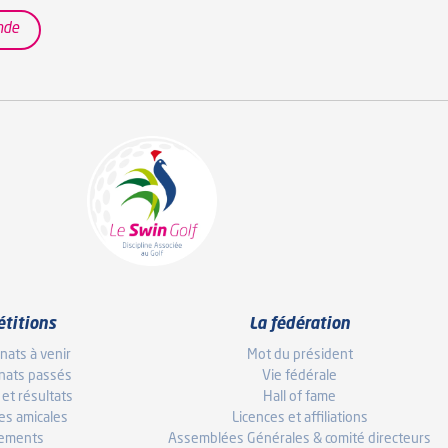
nde
titions
La fédération
ats à venir
Mot du président
nats passés
Vie fédérale
 et résultats
Hall of fame
es amicales
Licences et affiliations
sements
Assemblées Générales & comité directeurs