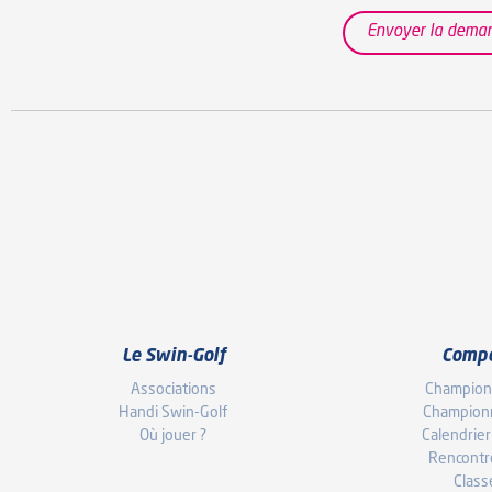
Envoyer la dema
Le Swin-Golf
Compé
Associations
Championn
Handi Swin-Golf
Champion
Où jouer ?
Calendrier
Rencontr
Clas